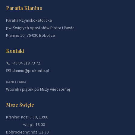
Parafia Kłanino
Parafia Rzymskokatolicka
pw. Świętych Apostołów Piotra i Pawła
Kłanino 10, 76-020 Bobolice
Kontakt
📞
+48 94 318 73 72
✉️
klanino@prokonto.pl
KANCELARIA
Wtorek i piątek po Mszy wieczornej
Msze Święte
Kłanino: ndz. 8:30, 13:00
wt–pt: 18:00
Dobrociechy: ndz. 11:30