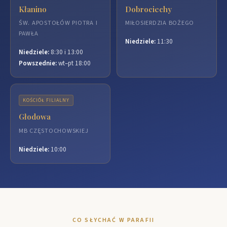
Kłanino
Dobrociechy
ŚW. APOSTOŁÓW PIOTRA I
MIŁOSIERDZIA BOŻEGO
PAWŁA
Niedziele:
11:30
Niedziele:
8:30 i 13:00
Powszednie:
wt–pt 18:00
KOŚCIÓŁ FILIALNY
Głodowa
MB CZĘSTOCHOWSKIEJ
Niedziele:
10:00
CO SŁYCHAĆ W PARAFII